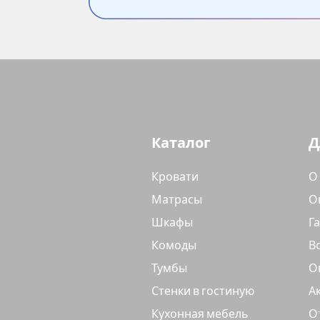
Каталог
Д
Кровати
О
Матрасы
О
Шкафы
Г
Комоды
В
Тумбы
О
Стенки в гостиную
А
Кухонная мебель
О