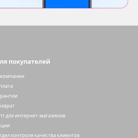
ля покупателей
 компании
плата
арантии
озврат
пт для интернет-магазинов
кции
тдел контроля качества клиентов