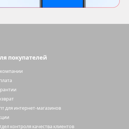
ля покупателей
 компании
плата
арантии
озврат
пт для интернет-магазинов
кции
тдел контроля качества клиентов