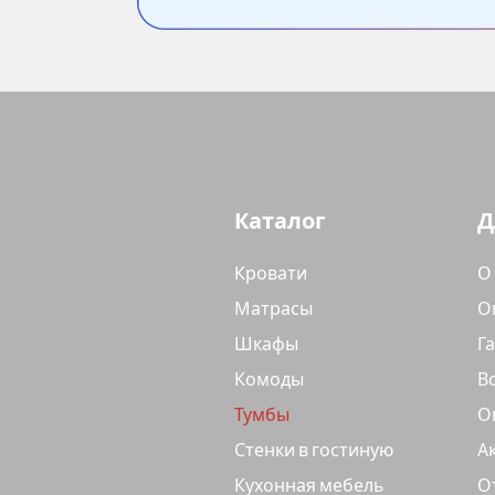
Каталог
Д
Кровати
О
Матрасы
О
Шкафы
Г
Комоды
В
Тумбы
О
Стенки в гостиную
А
Кухонная мебель
О