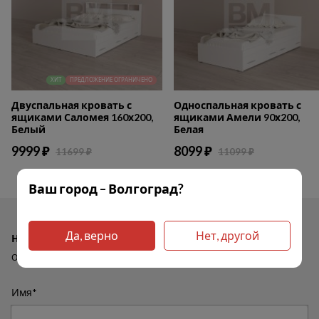
ХИТ
ПРЕДЛОЖЕНИЕ ОГРАНИЧЕНО
Двуспальная кровать с
Односпальная кровать с
ящиками Саломея 160х200,
ящиками Амели 90х200,
Белый
Белая
9999 ₽
8099 ₽
11699 ₽
11099 ₽
Ваш город – Волгоград?
Да, верно
Нет, другой
Нужна помощь?
Оставьте свои данные и мы с вами свяжемся в течении 15 минут
Имя*