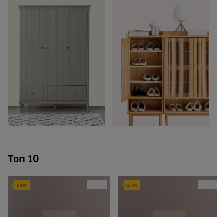
Топ 10
14%
27%