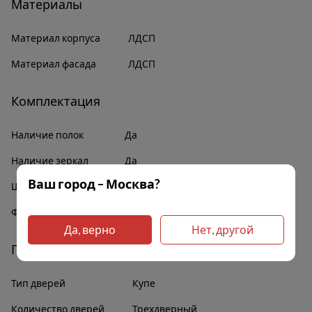
Материалы
Материал корпуса
ЛДСП
Материал фасада
ЛДСП
Комплектация
Наличие полок
Да
Наличие зеркал
Да
Ваш город – Москва?
Штанга для белья
Да
Фурнитура
В комплекте
Да, верно
Нет, другой
Прочее
Тип дверей
Купе
Количество дверей
Трехдверный