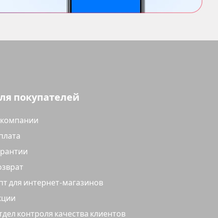
ля покупателей
 компании
плата
арантии
озврат
пт для интернет-магазинов
кции
тдел контроля качества клиентов