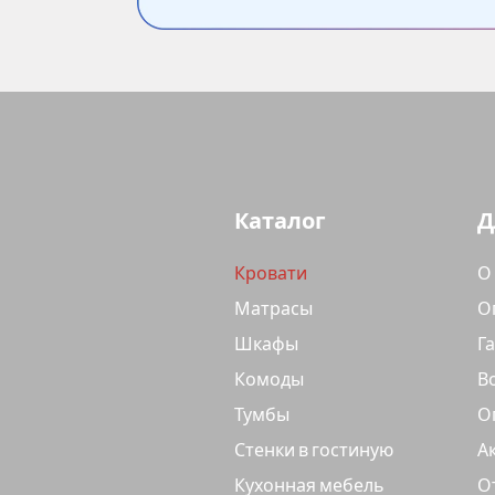
Каталог
Д
Кровати
О
Матрасы
О
Шкафы
Г
Комоды
В
Тумбы
О
Стенки в гостиную
А
Кухонная мебель
О