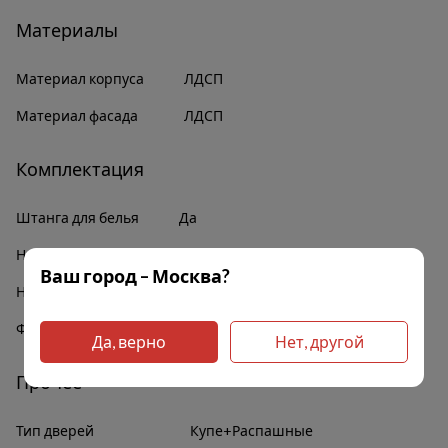
Материалы
Материал корпуса
ЛДСП
Материал фасада
ЛДСП
Комплектация
Штанга для белья
Да
Наличие зеркал
Да
Ваш город – Москва?
Наличие полок
Да
Фурнитура
В комплекте
Да, верно
Нет, другой
Прочее
Тип дверей
Купе+Распашные