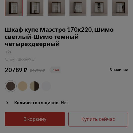
Шкаф купе Маэстро 170х220, Шимо
светлый-Шимо темный
четырехдверный
(2)
Артикул: ШК-009МШ
20789 ₽
В наличии
24799 ₽
16%
Количество ящиков
Нет
В корзину
Купить сейчас