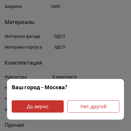
Ширина
1600
Материалы
Материал фасада
ЛДСП
Материал корпуса
ЛДСП
Комплектация
Фурнитура
В комплекте
Ваш город – Москва?
Наличие полок
Да
Наличие зеркал
Нет
Да, верно
Нет, другой
Штанга для белья
Да
Прочее