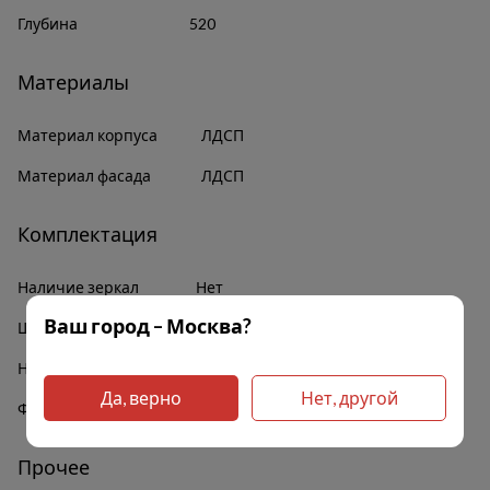
Глубина
520
Материалы
Материал корпуса
ЛДСП
Материал фасада
ЛДСП
Комплектация
Наличие зеркал
Нет
Ваш город – Москва?
Штанга для белья
Да
Наличие полок
Да
Да, верно
Нет, другой
Фурнитура
В комплекте
Прочее