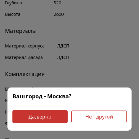
Глубина
520
Высота
2600
Материалы
Материал корпуса
ЛДСП
Материал фасада
ЛДСП
Комплектация
Штанга для белья
Да
Ваш город – Москва?
Наличие зеркал
Да
Наличие полок
Да
Да, верно
Нет, другой
Фурнитура
В комплекте