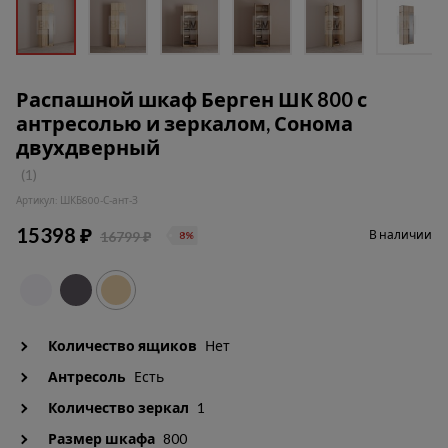
Распашной шкаф Берген ШК 800 с
антресолью и зеркалом, Сонома
двухдверный
(1)
Артикул: ШКБ800-С-ант-З
15398 ₽
В наличии
16799 ₽
8%
Количество ящиков
Нет
Антресоль
Есть
Количество зеркал
1
Размер шкафа
800