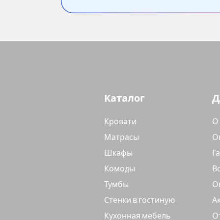
Каталог
Д
Кровати
О
Матрасы
О
Шкафы
Г
Комоды
В
Тумбы
О
Стенки в гостиную
А
Кухонная мебель
О