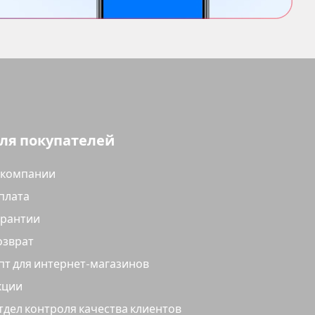
ля покупателей
 компании
плата
арантии
озврат
пт для интернет-магазинов
кции
тдел контроля качества клиентов