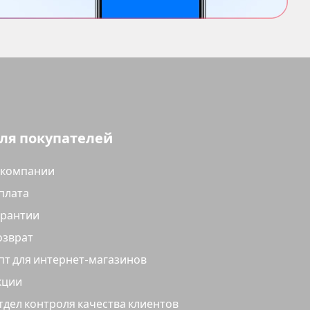
ля покупателей
 компании
плата
арантии
озврат
пт для интернет-магазинов
кции
тдел контроля качества клиентов