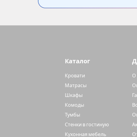
Каталог
Д
Кровати
О
Матрасы
О
Шкафы
Г
Комоды
В
Тумбы
О
Стенки в гостиную
А
Кухонная мебель
О