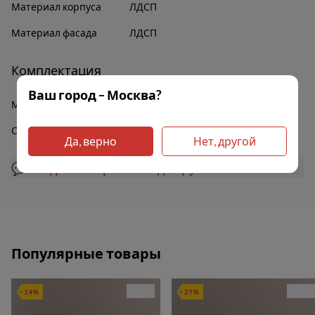
Материал корпуса
ЛДСП
Материал фасада
ЛДСП
Комплектация
Ваш город – Москва?
Модули
нижние
Столешница
луна
Да, верно
Нет, другой
💬 Задать вопрос менеджеру
Популярные товары
14%
27%