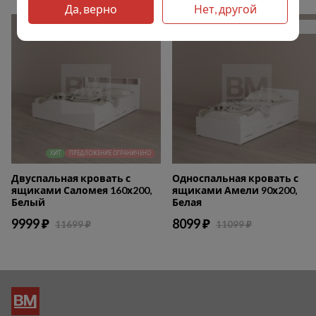
Да, верно
Нет, другой
14%
27%
ХИТ
ПРЕДЛОЖЕНИЕ ОГРАНИЧЕНО
Двуспальная кровать с
Односпальная кровать с
ящиками Саломея 160х200,
ящиками Амели 90х200,
Белый
Белая
9999 ₽
8099 ₽
11699 ₽
11099 ₽