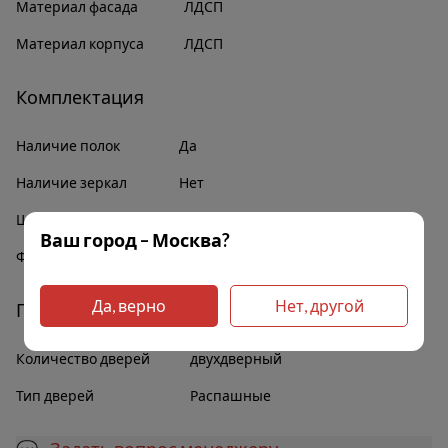
Материал фасада
ЛДСП
Материал корпуса
ЛДСП
Комплектация
Наличие полок
Да
Наличие зеркал
Нет
Штанга для белья
Да
Ваш город – Москва?
Фурнитура
В комплекте
Да, верно
Нет, другой
Прочее
Количество дверей
двухдверный
Тип дверей
Распашные