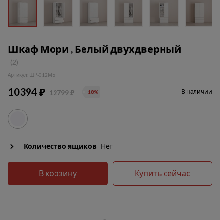
Шкаф Мори , Белый двухдверный
(2)
Артикул: ШР-012МБ
10394 ₽
В наличии
12799 ₽
18%
Количество ящиков
Нет
В корзину
Купить сейчас