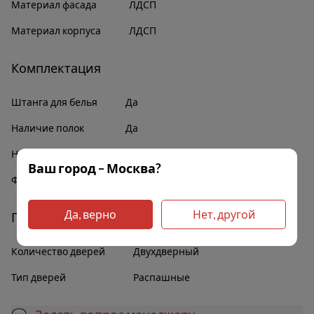
Материал фасада
ЛДСП
Материал корпуса
ЛДСП
Комплектация
Штанга для белья
Да
Наличие полок
Да
Наличие зеркал
Нет
Ваш город – Москва?
Фурнитура
В комплекте
Да, верно
Нет, другой
Прочее
Количество дверей
Двухдверный
Тип дверей
Распашные