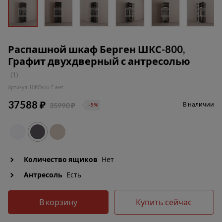
Распашной шкаф Берген ШКС-800,
Графит двухдверный с антресолью
(1)
Артикул: ШКС800-Г-ант
37588 ₽
В наличии
35990 ₽
-5%
Количество ящиков
Нет
Антресоль
Есть
В корзину
Купить сейчас