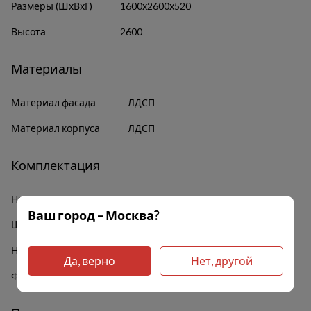
Размеры (ШхВхГ)
1600х2600х520
Высота
2600
Материалы
Материал фасада
ЛДСП
Материал корпуса
ЛДСП
Комплектация
Наличие полок
Да
Ваш город – Москва?
Штанга для белья
Да
Наличие зеркал
Да
Да, верно
Нет, другой
Фурнитура
В комплекте