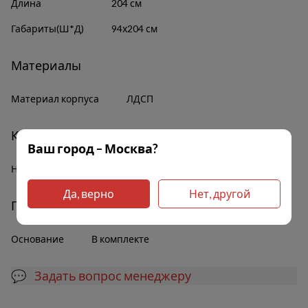
Длина
204 см
Габариты(Ш*Д)
94х204 см
Материалы
Материал корпуса
ЛДСП
Комплектация
Ваш город – Москва?
Наличие полок
Да
Да, верно
Нет, другой
Прочее
Основание
В комплекте
💬 Задать вопрос менеджеру