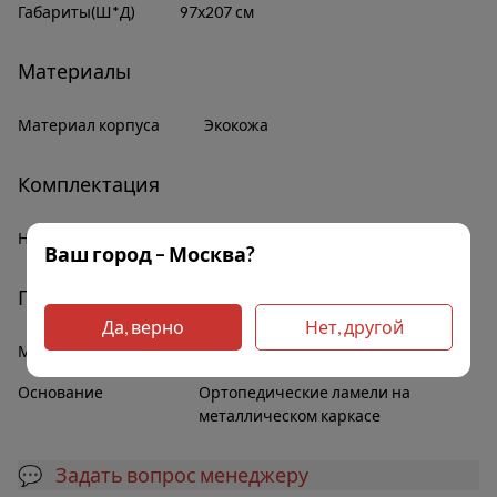
Габариты(Ш*Д)
97х207 см
Материалы
Материал корпуса
Экокожа
Комплектация
Наличие полок
Нет
Ваш город – Москва?
Прочее
Да, верно
Нет, другой
Мягкое изголовье
Да
Основание
Ортопедические ламели на
металлическом каркасе
💬 Задать вопрос менеджеру