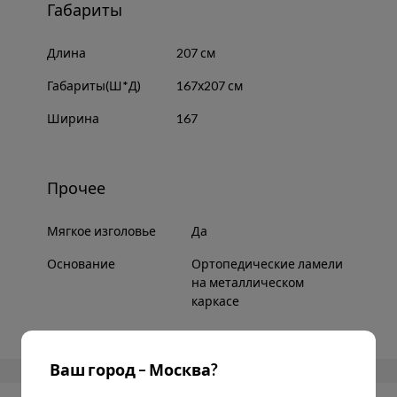
Габариты
Длина
207 см
Габариты(Ш*Д)
167х207 см
Ширина
167
Прочее
Мягкое изголовье
Да
Основание
Ортопедические ламели
на металлическом
каркасе
Ваш город – Москва?