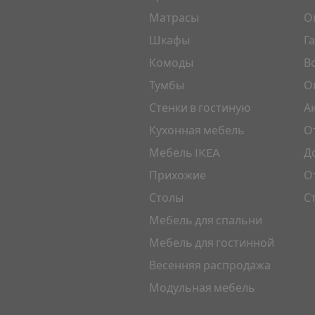
Матрасы
О
Шкафы
Г
Комоды
В
Тумбы
О
Стенки в гостиную
А
Кухонная мебель
О
Мебель IKEA
Д
Прихожие
О
Столы
С
Мебель для спальни
Мебель для гостинной
Весенняя распродажа
Модульная мебель