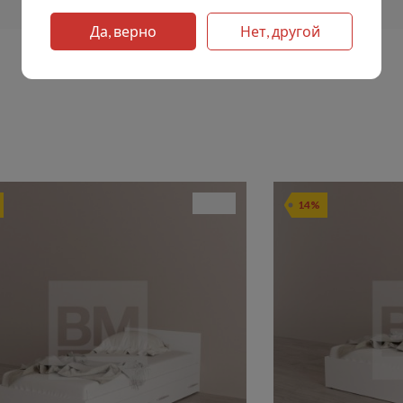
Да, верно
Нет, другой
14%