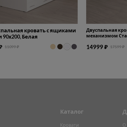
пальная кровать с ящиками
Двуспальная кр
механизмом Стан
 90х200, Белая
₽
14999 ₽
11099 ₽
17599 ₽
Каталог
Д
Кровати
О