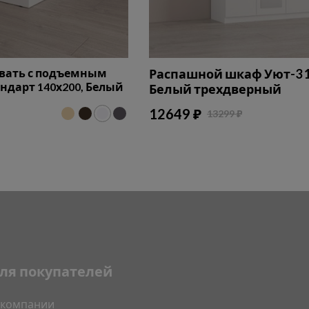
овать с подъемным
Распашной шкаф Уют-3 1
дарт 140х200, Белый
Белый трехдверный
12649 ₽
13299 ₽
ля покупателей
 компании