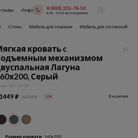
8 (800) 222-78-50
тзывы
Инфо
8:00 – 22:00 мск ежедневно
е
Столы
Мебель для спальни
Мебель для гостинной
В
ягкая кровать c
(5)
подъемным механизмом
двуспальная Лагуна
60х200, Серый
тикул: МКЛ-160СПМ
1449 ₽
В наличии
30799 ₽
30%
Размер кровати
160x200