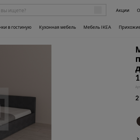
Акции
О
нки в гостиную
Кухонная мебель
Мебель IKEA
Прихожи
М
1
Ар
2