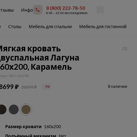
8 (800) 222-78-50
тзывы
Инфо
8:00 – 22:00 мск ежедневно
е
Столы
Мебель для спальни
Мебель для гостинной
В
Мягкая кровать
(3)
двуспальная Лагуна
60х200, Карамель
тикул: МКЛ-160КПМ
8699 ₽
В наличии
20699 ₽
9%
Размер кровати
160x200
Подъёмный механизм
Нет