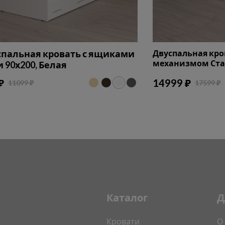
пальная кровать с ящиками
Двуспальная кр
механизмом Стан
 90х200, Белая
₽
14999 ₽
11099 ₽
17599 ₽
Каталог
Д
Кровати
О