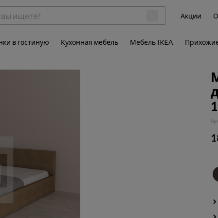
Акции
О
нки в гостиную
Кухонная мебель
Мебель IKEA
Прихожи
1
Ар
1