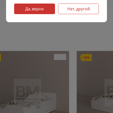
Да, верно
Нет, другой
14%