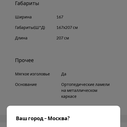
Габариты
Ширина
167
Габариты(Ш*Д)
167х207 см
Длина
207 см
Прочее
Мягкое изголовье
Да
Основание
Ортопедические ламели
на металлическом
каркасе
Ваш город – Москва?