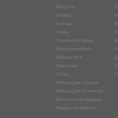
Матрасы
О
Шкафы
Г
Комоды
В
Тумбы
О
Стенки в гостиную
А
Кухонная мебель
О
Мебель IKEA
Д
Прихожие
О
Столы
С
Мебель для спальни
Мебель для гостинной
Весенняя распродажа
Модульная мебель