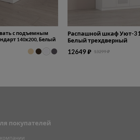
овать с подъемным
Распашной шкаф Уют-3 1
дарт 140х200, Белый
Белый трехдверный
12649 ₽
13299 ₽
ля покупателей
 компании