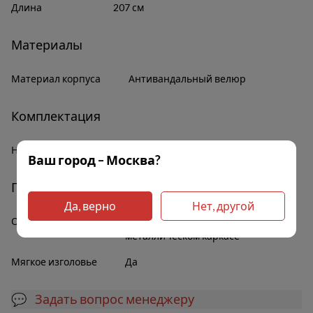
Длина
207 см
Материалы
Материал корпуса
Антивандальный велюр
Комплектация
Наличие полок
Нет
Ваш город – Москва?
Прочее
Да, верно
Нет, другой
Основание
Ортопедические ламели на
металлическом каркасе
Мягкое изголовье
Да
💬 Задать вопрос менеджеру