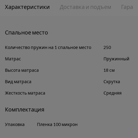
Характеристики
Доставка и подъем
Гаран
Спальное место
Количество пружин на 1 спальное место
250
Матрас
Пружинный
Высота матраса
18 см
Вид матраса
Скрутка
Жесткость матраса
Средняя
Комплектация
Упаковка
Пленка 100 микрон