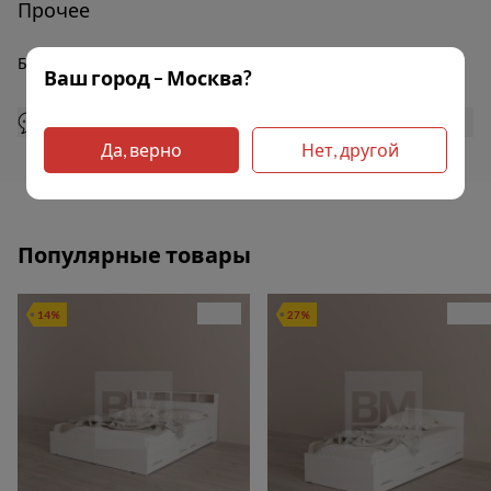
Прочее
Блок
Зависимый
Ваш город – Москва?
💬 Задать вопрос менеджеру
Да, верно
Нет, другой
Популярные товары
14%
27%