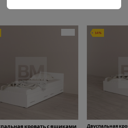
14%
пальная кровать с ящиками
Двуспальная кр