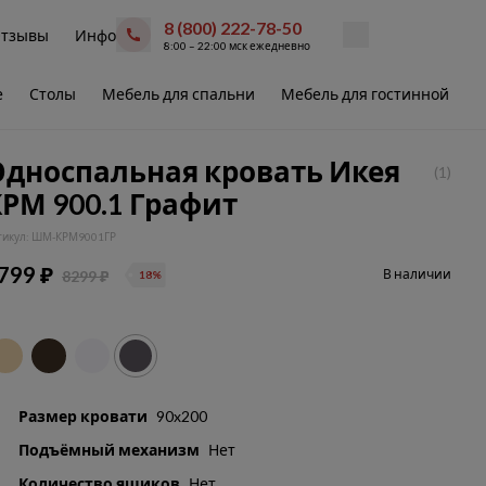
8 (800) 222-78-50
тзывы
Инфо
8:00 – 22:00 мск ежедневно
е
Столы
Мебель для спальни
Мебель для гостинной
В
Односпальная кровать Икея
(1)
РМ 900.1 Графит
тикул: ШМ-КРМ9001ГР
799 ₽
В наличии
8299 ₽
18%
Размер кровати
90x200
Подъёмный механизм
Нет
Количество ящиков
Нет