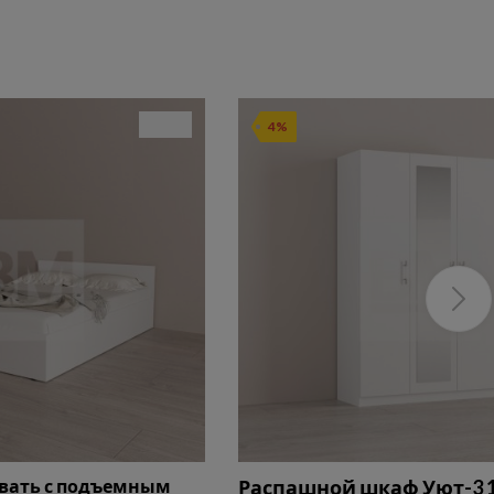
4%
овать с подъемным
Распашной шкаф Уют-3 1