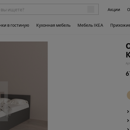
Акции
О
нки в гостиную
Кухонная мебель
Мебель IKEA
Прихожи
К
Ар
6