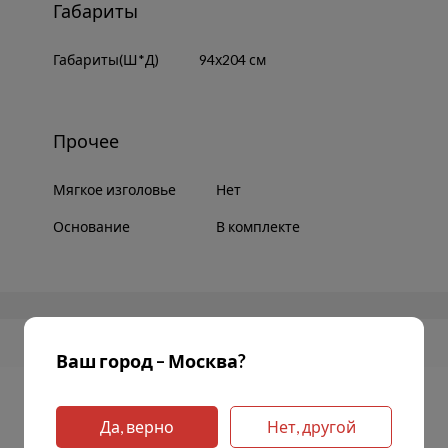
Габариты
Габариты(Ш*Д)
94х204 см
Прочее
Мягкое изголовье
Нет
Основание
В комплекте
Ваш город – Москва?
Да, верно
Нет, другой