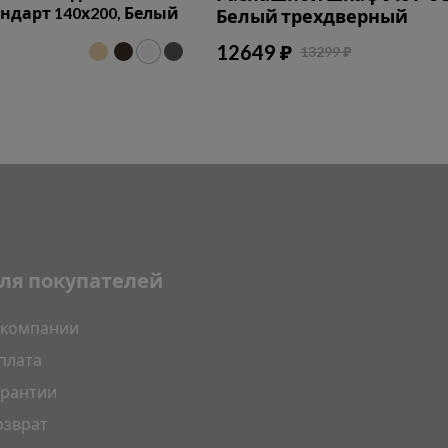
дарт 140х200, Белый
Белый трехдверный
12649 ₽
13299 ₽
ля покупателей
 компании
плата
арантии
озврат