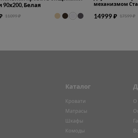
механизмом Стан
 90х200, Белая
₽
14999 ₽
11099 ₽
17599 ₽
Каталог
Д
Кровати
О
Матрасы
О
Шкафы
Г
Комоды
В