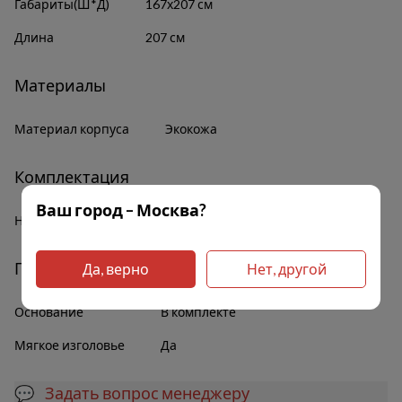
Габариты(Ш*Д)
167х207 см
Длина
207 см
Материалы
Материал корпуса
Экокожа
Комплектация
Ваш город – Москва?
Наличие полок
Нет
Прочее
Да, верно
Нет, другой
Основание
В комплекте
Мягкое изголовье
Да
💬 Задать вопрос менеджеру