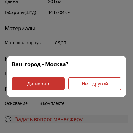
Длина
204 см
Габариты(Ш*Д)
144х204 см
Материалы
Материал корпуса
ЛДСП
Комплектация
Ваш город – Москва?
Наличие полок
Да
Да, верно
Нет, другой
Прочее
Основание
В комплекте
💬 Задать вопрос менеджеру