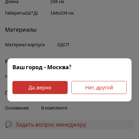
Длина
204 см
Габариты(Ш*Д)
164х204 см
Материалы
Материал корпуса
ЛДСП
Комплектация
Ваш город – Москва?
Наличие полок
Нет
Да, верно
Нет, другой
Прочее
Основание
В комплекте
💬 Задать вопрос менеджеру