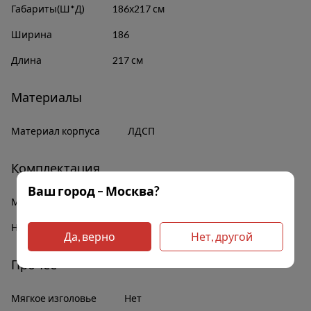
Габариты(Ш*Д)
186х217 см
Ширина
186
Длина
217 см
Материалы
Материал корпуса
ЛДСП
Комплектация
Ваш город – Москва?
Механизм подъема
Газлифт 1000H
Наличие полок
Да
Да, верно
Нет, другой
Прочее
Мягкое изголовье
Нет