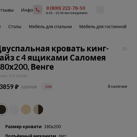
8 (800) 222-78-50
тзывы
Инфо
8:00 – 22:00 мск ежедневно
е
Столы
Мебель для спальни
Мебель для гостинной
В
вуспальная кровать кинг-
(1)
сайз с 4 ящиками Саломея
80х200, Венге
тикул: КСЛ-180В4Я
3859 ₽
В наличии
15399 ₽
10%
Размер кровати
180x200
Подъёмный механизм
Нет