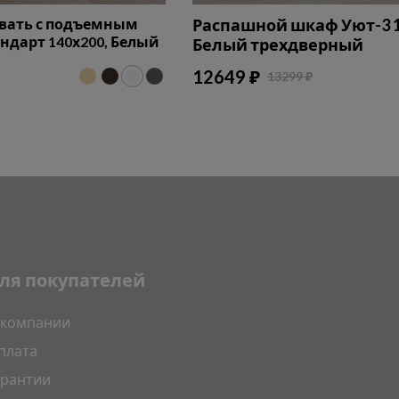
овать с подъемным
Распашной шкаф Уют-3 1
дарт 140х200, Белый
Белый трехдверный
12649 ₽
13299 ₽
ля покупателей
 компании
плата
арантии