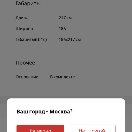
Габариты
Длина
217 см
Ширина
186
Габариты(Ш*Д)
186х217 см
Прочее
Основание
В комплекте
Ваш город – Москва?
Да, верно
Нет, другой