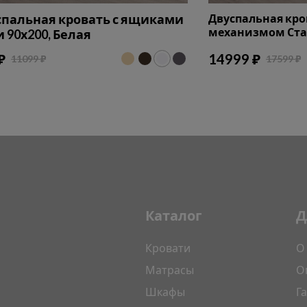
пальная кровать с ящиками
Двуспальная кр
механизмом Стан
 90х200, Белая
₽
14999 ₽
11099 ₽
17599 ₽
Каталог
Д
Кровати
О
Матрасы
О
Шкафы
Г