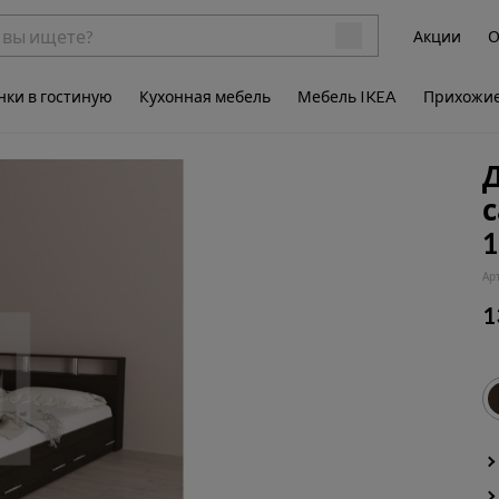
Акции
О
нки в гостиную
Кухонная мебель
Мебель IKEA
Прихожи
Д
1
Ар
1