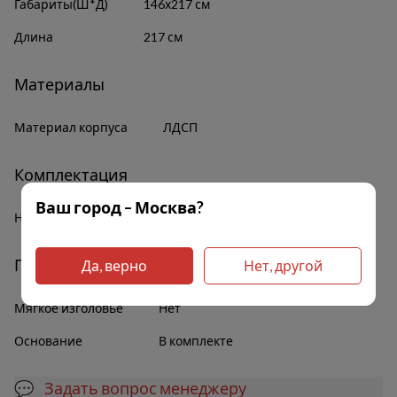
Габариты(Ш*Д)
146х217 см
Длина
217 см
Материалы
Материал корпуса
ЛДСП
Комплектация
Ваш город – Москва?
Наличие полок
Да
Прочее
Да, верно
Нет, другой
Мягкое изголовье
Нет
Основание
В комплекте
💬 Задать вопрос менеджеру