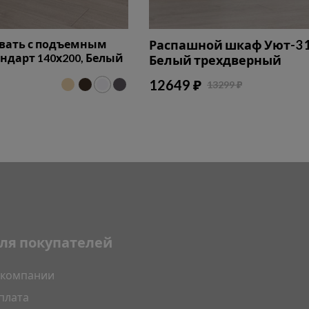
овать с подъемным
Распашной шкаф Уют-3 1
дарт 140х200, Белый
Белый трехдверный
12649 ₽
13299 ₽
ля покупателей
 компании
плата