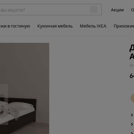
Акции
О
нки в гостиную
Кухонная мебель
Мебель IKEA
Прихожи
А
Ар
6