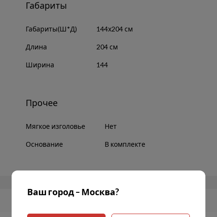
Габариты
Габариты(Ш*Д)
144х204 см
Длина
204 см
Ширина
144
Прочее
Мягкое изголовье
Нет
Основание
В комплекте
Ваш город – Москва?