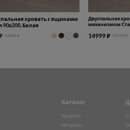
пальная кровать с ящиками
Двуспальная кр
механизмом Стан
 90х200, Белая
₽
14999 ₽
11099 ₽
17599 ₽
Каталог
Д
Кровати
О
Матрасы
О