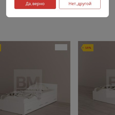
Да, верно
Нет, другой
14%