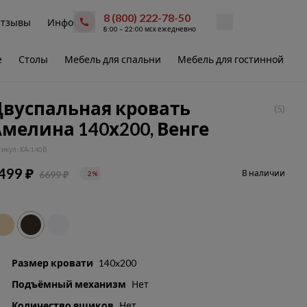
8 (800) 222-78-50
тзывы
Инфо
8:00 – 22:00 мск ежедневно
е
Столы
Мебель для спальни
Мебель для гостинной
В
Двуспальная кровать
(5)
мелина 140х200, Венге
тикул: КА-140В
499 ₽
В наличии
6699 ₽
2%
Размер кровати
140x200
Подъёмный механизм
Нет
Количество ящиков
Нет