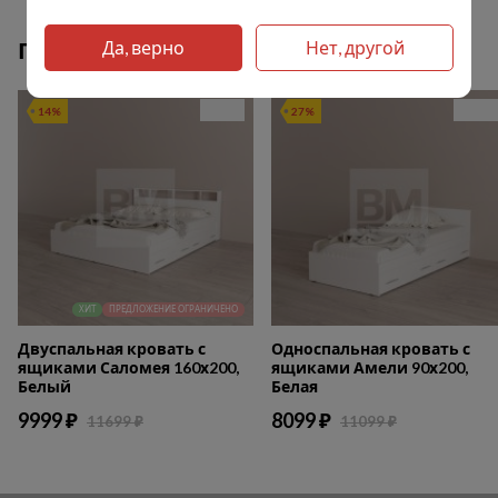
Да, верно
Нет, другой
Популярные товары
14%
27%
ХИТ
ПРЕДЛОЖЕНИЕ ОГРАНИЧЕНО
Двуспальная кровать с
Односпальная кровать с
ящиками Саломея 160х200,
ящиками Амели 90х200,
Белый
Белая
9999 ₽
8099 ₽
11699 ₽
11099 ₽