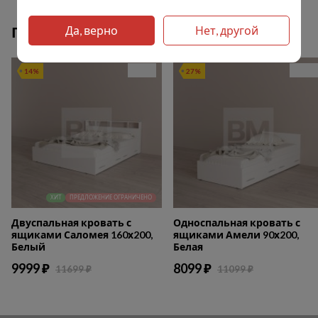
Да, верно
Нет, другой
Популярные товары
14%
27%
ХИТ
ПРЕДЛОЖЕНИЕ ОГРАНИЧЕНО
Двуспальная кровать с
Односпальная кровать с
ящиками Саломея 160х200,
ящиками Амели 90х200,
Белый
Белая
9999 ₽
8099 ₽
11699 ₽
11099 ₽