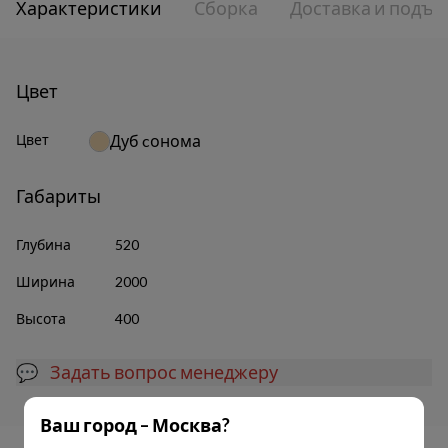
Характеристики
Сборка
Доставка и подъе
Цвет
Цвет
Дуб cонома
Габариты
Глубина
520
Ширина
2000
Высота
400
💬 Задать вопрос менеджеру
Ваш город – Москва?