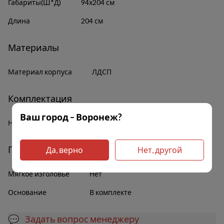
Габариты(Ш*Д)
94х204 см
Длина
204 см
Материалы
Материал корпуса
ЛДСП
Комплектация
Ваш город – Воронеж?
Наличие полок
Нет
Прочее
Да, верно
Нет, другой
Мягкое изголовье
Нет
Основание
В комплекте
💬 Задать вопрос менеджеру