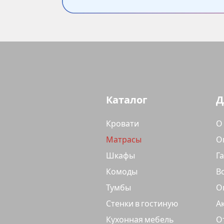
Каталог
Д
Кровати
О
Матрасы
О
Шкафы
Г
Комоды
В
Тумбы
О
Стенки в гостиную
А
Кухонная мебель
О