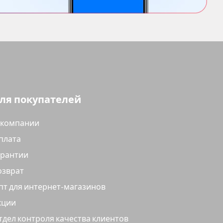
ля покупателей
 компании
плата
арантии
озврат
пт для интернет-магазинов
кции
тдел контроля качества клиентов