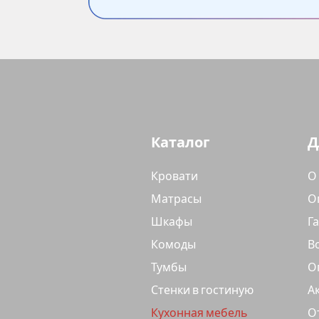
Каталог
Д
Кровати
О
Матрасы
О
Шкафы
Г
Комоды
В
Тумбы
О
Стенки в гостиную
А
Кухонная мебель
О