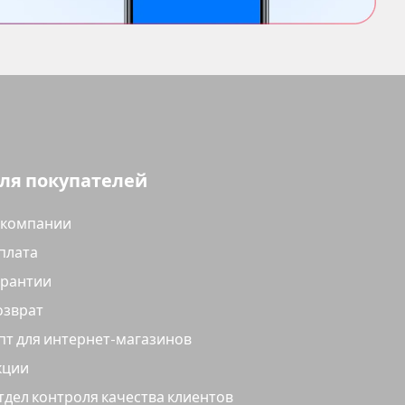
ля покупателей
 компании
плата
арантии
озврат
пт для интернет-магазинов
кции
тдел контроля качества клиентов