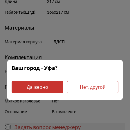
Длина
217 см
Габариты(Ш*Д)
166х217 см
Материалы
Материал корпуса
ЛДСП
Комплектация
Ваш город – Уфа?
Наличие полок
Да
Прочее
Да, верно
Нет, другой
Мягкое изголовье
Нет
Основание
В комплекте
💬 Задать вопрос менеджеру