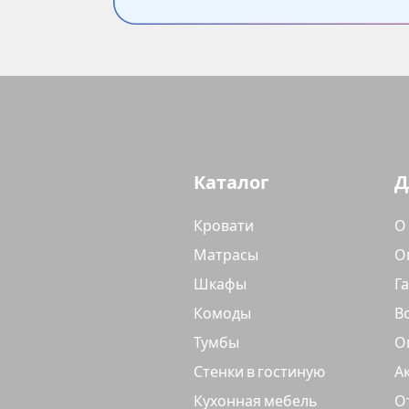
Каталог
Д
Кровати
О
Матрасы
О
Шкафы
Г
Комоды
В
Тумбы
О
Стенки в гостиную
А
Кухонная мебель
О