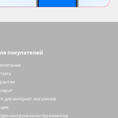
ля покупателей
 компании
плата
арантии
озврат
пт для интернет-магазинов
кции
тдел контроля качества клиентов