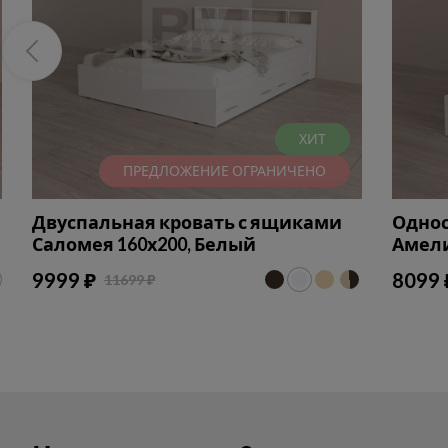
ХИТ
ПРЕДЛОЖЕНИЕ ОГРАНИЧЕНО
Двуспальная кровать с ящиками
Однос
Саломея 160х200, Белый
Амели
9999 ₽
8099 
11699 ₽