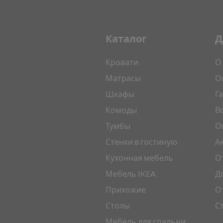
Каталог
Д
Кровати
О
Матрасы
О
Шкафы
Г
Комоды
В
Тумбы
О
Стенки в гостиную
А
Кухонная мебель
О
Мебель IKEA
Д
Прихожие
О
Столы
С
Мебель для спальни