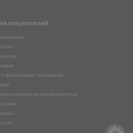
ля покупателей
 компании
плата
арантии
озврат
пт для интернет-магазинов
кции
тдел контроля качества клиентов
оставка
тзывы
татьи