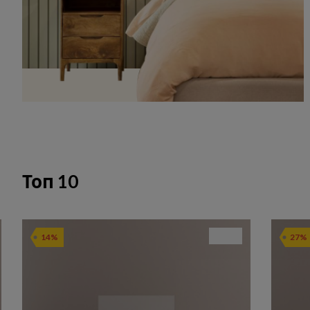
Топ 10
14%
27%