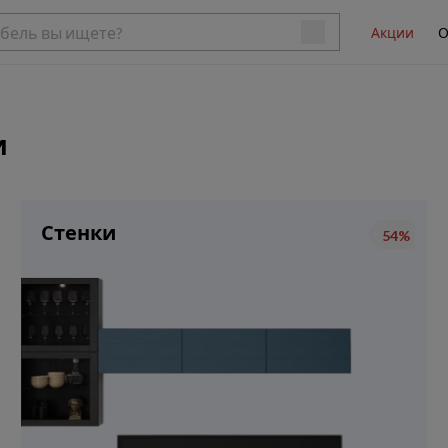
Акции
О
и
Стенки
54%