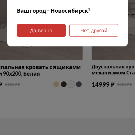
Ваш город – Новосибирск?
Да, верно
Нет, другой
пальная кровать с ящиками
Двуспальная кр
механизмом Стан
 90х200, Белая
₽
14999 ₽
11099 ₽
17599 ₽