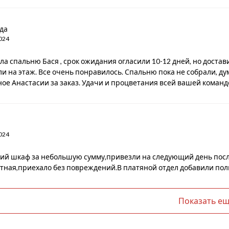
да
024
ла спальню Бася , срок ожидания огласили 10-12 дней, но достав
и на этаж. Все очень понравилось. Спальню пока не собрали, дум
ое Анастасии за заказ. Удачи и процветания всей вашей команд
024
й шкаф за небольшую сумму,привезли на следующий день после 
тная,приехало без повреждений.В платяной отдел добавили полки
Показать е