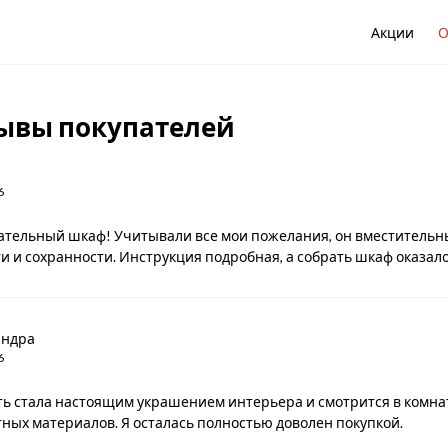
Акции
О
ывы покупателей
6
ательный шкаф! Учитывали все мои пожелания, он вместительны
и и сохранности. Инструкция подробная, а собрать шкаф оказа
андра
6
ь стала настоящим украшением интерьера и смотрится в комнат
ных материалов. Я осталась полностью доволен покупкой.