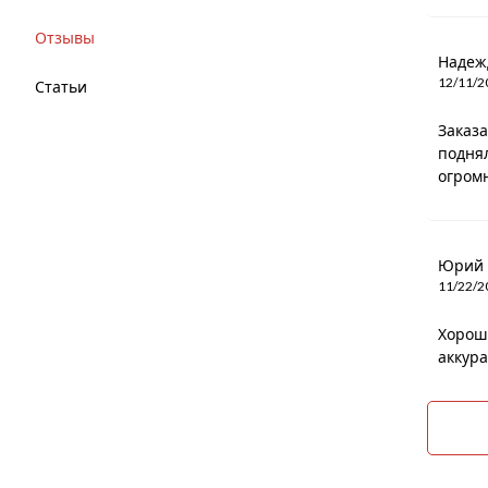
Отзывы
Надеж
12/11/2
Статьи
Заказа
поднял
огромн
Юрий
11/22/2
Хороши
аккура