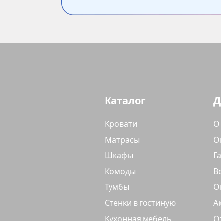
Каталог
Д
Кровати
О
Матрасы
О
Шкафы
Г
Комоды
В
Тумбы
О
Стенки в гостиную
А
Кухонная мебель
О