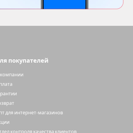
ля покупателей
 компании
плата
арантии
озврат
пт для интернет-магазинов
кции
тдел контроля качества клиентов