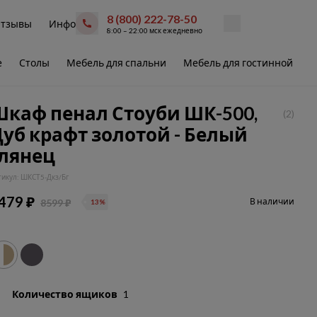
8 (800) 222-78-50
тзывы
Инфо
8:00 – 22:00 мск ежедневно
е
Столы
Мебель для спальни
Мебель для гостинной
В
Шкаф пенал Стоуби ШК-500,
(2)
уб крафт золотой - Белый
глянец
тикул: ШКСТ5-Дкз/Бг
479 ₽
В наличии
8599 ₽
13%
Количество ящиков
1