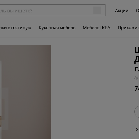
Акции
О
нки в гостиную
Кухонная мебель
Мебель IKEA
Прихожи
Д
Ар
7