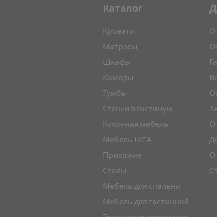
Каталог
Д
Кровати
О
Матрасы
О
Шкафы
Г
Комоды
В
Тумбы
О
Стенки в гостиную
А
Кухонная мебель
О
Мебель IKEA
Д
Прихожие
О
Столы
С
Мебель для спальни
Мебель для гостинной
Весенняя распродажа