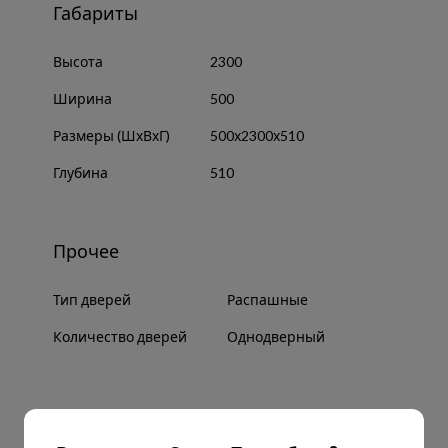
Габариты
Высота
2300
Ширина
500
Размеры (ШхВхГ)
500х2300х510
Глубина
510
Прочее
Тип дверей
Распашные
Количество дверей
Однодверный