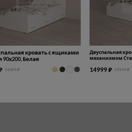
пальная кровать с ящиками
Двуспальная кр
механизмом Стан
 90х200, Белая
₽
14999 ₽
11099 ₽
17599 ₽