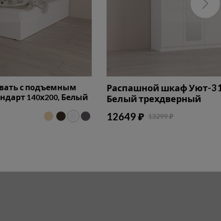
овать с подъемным
Распашной шкаф Уют-3 1
дарт 140х200, Белый
Белый трехдверный
12649 ₽
13299 ₽