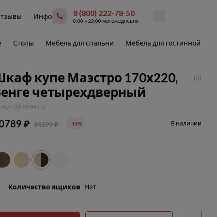
8 (800) 222-78-50
тзывы
Инфо
8:00 – 22:00 мск ежедневно
е
Столы
Мебель для спальни
Мебель для гостинной
В
каф купе Маэстро 170х220,
(3)
Венге четырехдверный
тикул: ШК-009МВ/Д
0789 ₽
В наличии
24299 ₽
14%
Количество ящиков
Нет