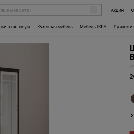
Акции
О
нки в гостиную
Кухонная мебель
Мебель IKEA
Прихожи
Ш
Ар
2