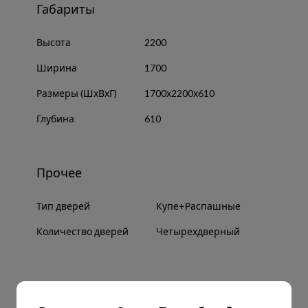
Габариты
Высота
2200
Ширина
1700
Размеры (ШхВхГ)
1700х2200х610
Глубина
610
Прочее
Тип дверей
Купе+Распашные
Количество дверей
Четырехдверный