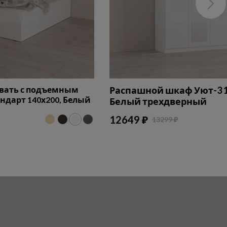
овать с подъемным
Распашной шкаф Уют-3 1
дарт 140х200, Белый
Белый трехдверный
12649 ₽
13299 ₽