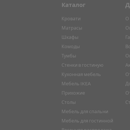
Каталог
Д
Кровати
О
Матрасы
О
Шкафы
Г
Комоды
В
Тумбы
О
Стенки в гостиную
А
Кухонная мебель
О
Мебель IKEA
Д
Прихожие
О
Столы
С
Мебель для спальни
Мебель для гостинной
Весенняя распродажа