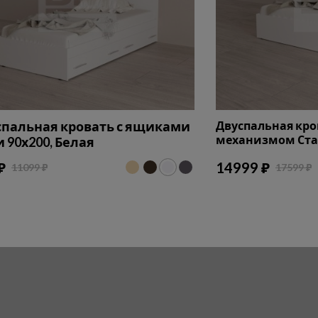
пальная кровать с ящиками
Двуспальная кр
механизмом Стан
 90х200, Белая
₽
14999 ₽
11099 ₽
17599 ₽