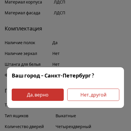
Материал корпуса
ЛДСП
Материал фасада
ЛДСП
Комплектация
Наличие полок
Да
Наличие зеркал
Нет
Штанга для белья
Нет
Ваш город – Санкт-Петербург ?
Фурнитура
В комплекте
Прочее
Да, верно
Нет, другой
Тип дверей
Распашные
Тип ящиков
Выкатные
Количество дверей
Четырехдверный