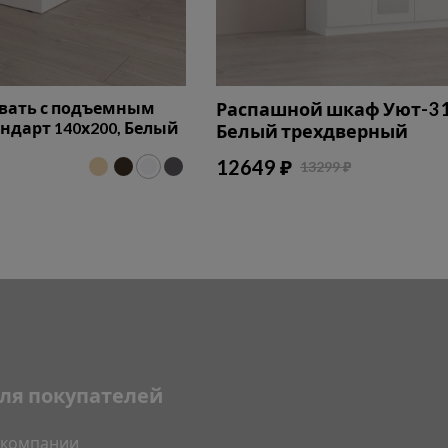
овать с подъемным
Распашной шкаф Уют-3 1
дарт 140х200, Белый
Белый трехдверный
12649 ₽
13299 ₽
ля покупателей
 компании