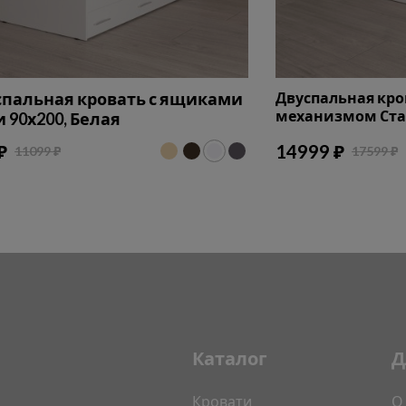
пальная кровать с ящиками
Двуспальная кр
механизмом Стан
 90х200, Белая
₽
14999 ₽
11099 ₽
17599 ₽
Каталог
Д
Кровати
О