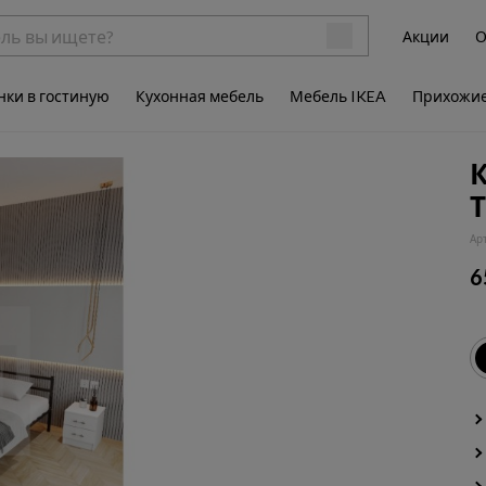
Акции
О
нки в гостиную
Кухонная мебель
Мебель IKEA
Прихожи
Т
Ар
6