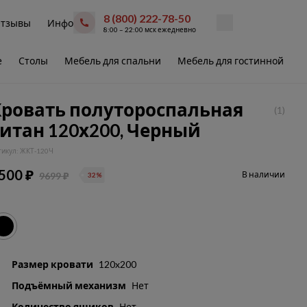
8 (800) 222-78-50
тзывы
Инфо
8:00 – 22:00 мск ежедневно
е
Столы
Мебель для спальни
Мебель для гостинной
В
Кровать полутороспальная
(1)
итан 120х200, Черный
тикул: ЖКТ-120Ч
500 ₽
В наличии
9699 ₽
32%
Размер кровати
120x200
Подъёмный механизм
Нет
Количество ящиков
Нет