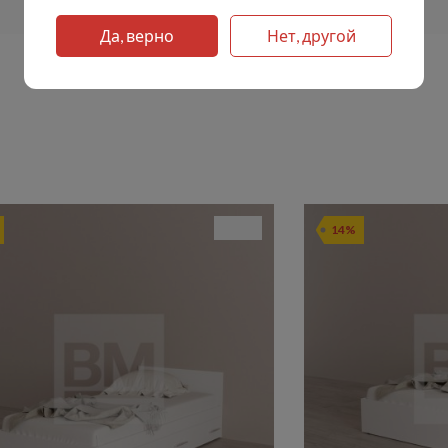
Да, верно
Нет, другой
14%