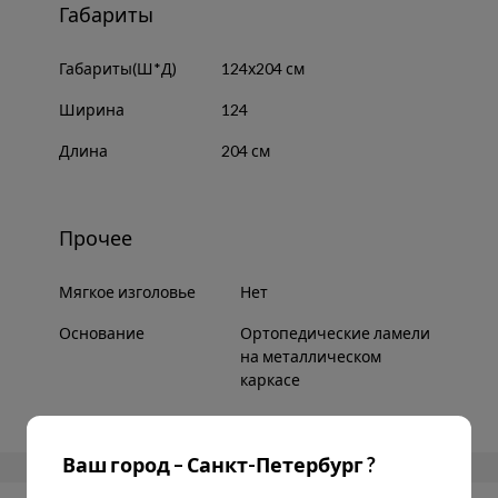
Габариты
Габариты(Ш*Д)
124х204 см
Ширина
124
Длина
204 см
Прочее
Мягкое изголовье
Нет
Основание
Ортопедические ламели
на металлическом
каркасе
Ваш город – Санкт-Петербург ?