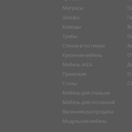
Матрасы
О
Шкафы
Г
Комоды
В
Тумбы
О
Стенки в гостиную
А
Кухонная мебель
О
Мебель IKEA
Д
Прихожие
О
Столы
С
Мебель для спальни
Мебель для гостинной
Весенняя распродажа
Модульная мебель