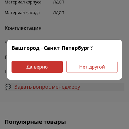
Материал корпуса
ЛДСП
Материал фасада
ЛДСП
Комплектация
Фурнитура
В комплекте
Ваш город – Санкт-Петербург ?
Прочее
Да, верно
Нет, другой
Тип ящиков
Выкатные
💬 Задать вопрос менеджеру
Популярные товары