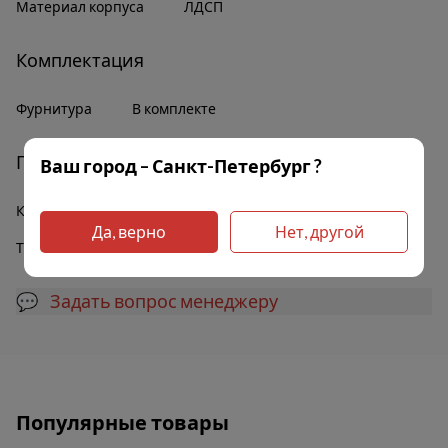
Материал корпуса
ЛДСП
Комплектация
Фурнитура
В комплекте
Прочее
Ваш город – Санкт-Петербург ?
Количество дверей
Двухдверный
Да, верно
Нет, другой
Тип ящиков
Выкатные
💬 Задать вопрос менеджеру
Популярные товары