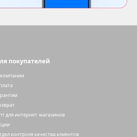
ля покупателей
 компании
плата
арантии
озврат
пт для интернет-магазинов
кции
тдел контроля качества клиентов