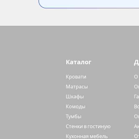
Каталог
Д
Кровати
О
Матрасы
О
Шкафы
Г
Комоды
В
Тумбы
О
Стенки в гостиную
А
Кухонная мебель
О