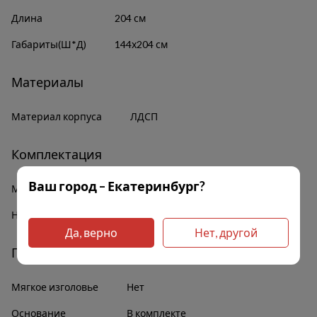
Длина
204 см
Габариты(Ш*Д)
144х204 см
Материалы
Материал корпуса
ЛДСП
Комплектация
Ваш город – Екатеринбург?
Механизм подъема
Газлифт 500H
Наличие полок
Нет
Да, верно
Нет, другой
Прочее
Мягкое изголовье
Нет
Основание
В комплекте