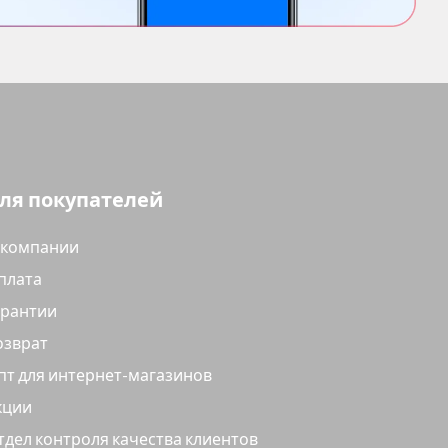
ля покупателей
 компании
плата
арантии
озврат
пт для интернет-магазинов
кции
тдел контроля качества клиентов