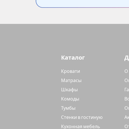
Каталог
Д
Кровати
О
Матрасы
О
Шкафы
Г
Комоды
В
Тумбы
О
Стенки в гостиную
А
Кухонная мебель
О