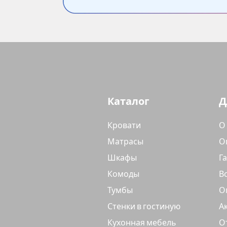
Каталог
Д
Кровати
О
Матрасы
О
Шкафы
Г
Комоды
В
Тумбы
О
Стенки в гостиную
А
Кухонная мебель
О