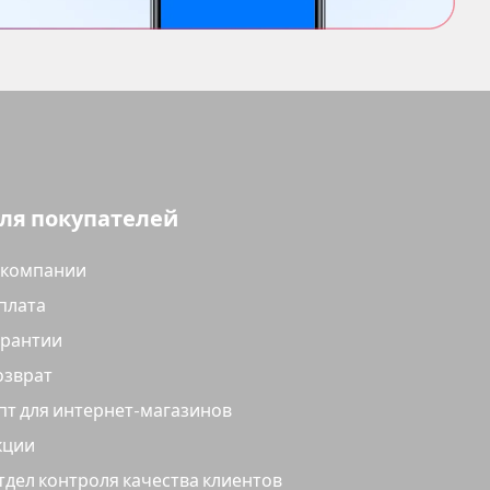
ля покупателей
 компании
плата
арантии
озврат
пт для интернет-магазинов
кции
тдел контроля качества клиентов